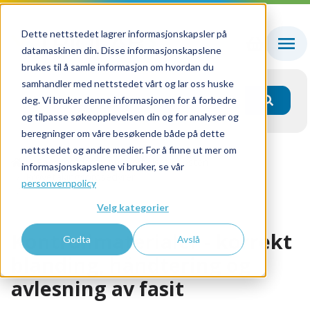
Dette nettstedet lagrer informasjonskapsler på
datamaskinen din. Disse informasjonskapslene
brukes til å samle informasjon om hvordan du
samhandler med nettstedet vårt og lar oss huske
deg. Vi bruker denne informasjonen for å forbedre
og tilpasse søkeopplevelsen din og for analyser og
beregninger om våre besøkende både på dette
nettstedet og andre medier. For å finne ut mer om
Fagområder
Primærhelsetjenesten
informasjonskapslene vi bruker, se vår
Prøvetakingsprosedyrer
personvernpolicy
Kontrollmaterialer - korrekt blanding, håndtering og
avlesning av fasit
Velg kategorier
Kontrollmaterialer - korrekt
Godta
Avslå
blanding, håndtering og
avlesning av fasit