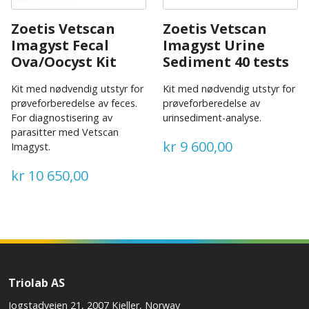
Zoetis Vetscan
Zoetis Vetscan
Imagyst Fecal
Imagyst Urine
Ova/Oocyst Kit
Sediment 40 tests
Kit med nødvendig utstyr for
Kit med nødvendig utstyr for
prøveforberedelse av feces.
prøveforberedelse av
For diagnostisering av
urinsediment-analyse.
parasitter med Vetscan
kr 9 600,00
Imagyst.
kr 10 650,00
Triolab AS
Jogstadveien 21, 2007 Kjeller, Norway