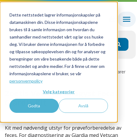
Dette nettstedet lagrer informasjonskapsler på
datamaskinen din. Disse informasjonskapslene
brukes til å samle informasjon om hvordan du
samhandler med nettstedet vårt og lar oss huske
deg. Vi bruker denne informasjonen for å forbedre
og tilpasse søkeopplevelsen din og for analyser og
beregninger om våre besøkende både på dette
nettstedet og andre medier. For å finne ut mer om
Produkter
Veterinær
Mikroskopi
Forbruksvarer
informasjonskapslene vi bruker, se vår
Zoetis Vetscan Imagyst Fecal Giardia Kit
personvernpolicy
Zoetis Vetscan Imagyst Fecal
Velg kategorier
Giardia Kit
Godta
Avslå
IMAGYST_198746 - Lagervare
Kit med nødvendig utstyr for prøveforberedelse av
feces. For diagnostisering av Giardia med Vetscan