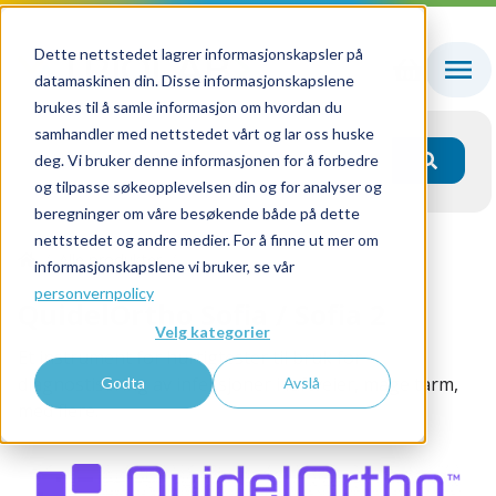
Dette nettstedet lagrer informasjonskapsler på
datamaskinen din. Disse informasjonskapslene
brukes til å samle informasjon om hvordan du
samhandler med nettstedet vårt og lar oss huske
deg. Vi bruker denne informasjonen for å forbedre
og tilpasse søkeopplevelsen din og for analyser og
beregninger om våre besøkende både på dette
nettstedet og andre medier. For å finne ut mer om
Alle produkter
QuidelOrtho Sofia / Sofia 2
informasjonskapslene vi bruker, se vår
personvernpolicy
QuidelOrtho Sofia / Sofia 2
Velg kategorier
Et instrument for hurtigtester til bruk for
diagnostisering av infeksjoner i luftveier, mage tarm,
Godta
Avslå
med flere.