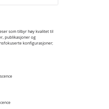
er som tilbyr høy kvalitet til
er, publikasjoner og
onsfokuserte konfigurasjoner;
escence
scence