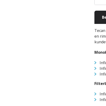
Be
Tecan 
en rim
kundet
Mono
Inf
Inf
Inf
Filter
Inf
Inf