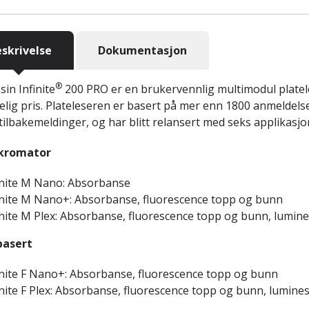
skrivelse
Dokumentasjon
®
sin Infinite
200 PRO er en brukervennlig multimodul plateles
elig pris. Plateleseren er basert på mer enn 1800 anmeldels
ilbakemeldinger, og har blitt relansert med seks applikasj
kromator
inite M Nano: Absorbanse
inite M Nano+: Absorbanse, fluorescence topp og bunn
inite M Plex: Absorbanse, fluorescence topp og bunn, lumin
basert
inite F Nano+: Absorbanse, fluorescence topp og bunn
inite F Plex: Absorbanse, fluorescence topp og bunn, lumine