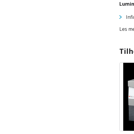
Lumin
Inf
Les me
Til