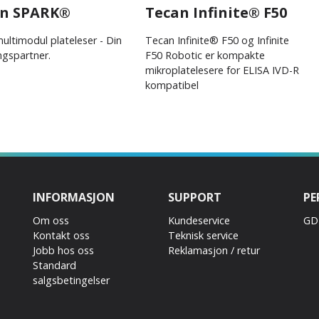
an SPARK®
Tecan Infinite® F50
ultimodul plateleser - Din
Tecan Infinite® F50 og Infinite
ngspartner.
F50 Robotic er kompakte
mikroplatelesere for ELISA IVD-R
kompatibel
INFORMASJON
SUPPORT
PE
Om oss
Kundeservice
GD
Kontakt oss
Teknisk service
Jobb hos oss
Reklamasjon / retur
Standard
salgsbetingelser