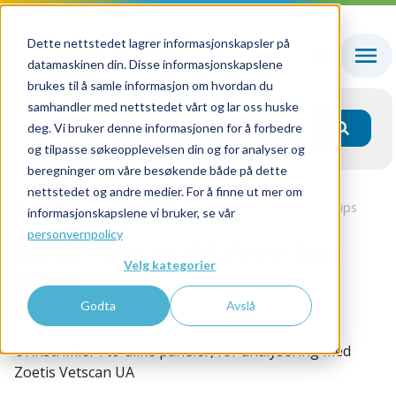
Dette nettstedet lagrer informasjonskapsler på
datamaskinen din. Disse informasjonskapslene
brukes til å samle informasjon om hvordan du
samhandler med nettstedet vårt og lar oss huske
deg. Vi bruker denne informasjonen for å forbedre
og tilpasse søkeopplevelsen din og for analyser og
beregninger om våre besøkende både på dette
nettstedet og andre medier. For å finne ut mer om
Alle produkter
Zoetis Vetscan UA Urine Test Strips
informasjonskapslene vi bruker, se vår
personvernpolicy
Zoetis Vetscan UA Urine Test
Velg kategorier
Strips
Godta
Avslå
AX_1500-0013-50 - Bestillingsvare
Urinstrimler i to ulike paneler, for analysering med
Zoetis Vetscan UA