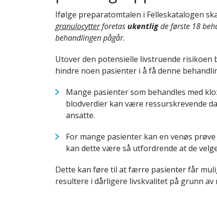
Ifølge preparatomtalen i Felleskatalogen sk
granulocytter
foretas
ukentlig
de første 18 beh
behandlingen pågår.
Utover den potensielle livstruende risikoen
hindre noen pasienter i å få denne behandli
Mange pasienter som behandles med kloza
blodverdier kan være ressurskrevende da p
ansatte.
For mange pasienter kan en venøs prøve 
kan dette være så utfordrende at de velg
Dette kan føre til at færre pasienter får mu
resultere i dårligere livskvalitet på grunn a