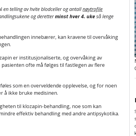
al
en telling av hvite blodceller og antall
nøytrofile
andlingsukene og deretter
minst hver 4. uke
så lenge
 behandlingen innebærer, kan kravene til overvåking
ngen.
pin er institusjonaliserte, og overvåking av
asienten ofte må følges til fastlegen av flere
føles som en overveldende opplevelse, og for noen
er å ikke bruke medisinen.
ligheten til klozapin-behandling, noe som kan
v mindre effektiv behandling med andre antipsykotika.