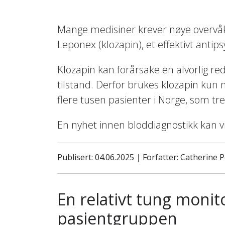
Mange medisiner krever nøye overvåkin
Leponex (klozapin), et effektivt anti
Klozapin kan forårsake en alvorlig re
tilstand. Derfor brukes klozapin kun 
flere tusen pasienter i Norge, som tr
En nyhet innen bloddiagnostikk kan v
Publisert: 04.06.2025
|
Forfatter: Catherine 
En relativt tung monit
pasientgruppen