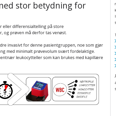
n med stor betydning for
r eller differensialtelling på store
r, og prøven må derfor tas venøst.
dre invasivt for denne pasientgruppen, noe som gjør
ling med minimalt prøvevolum svært fordelaktige.
ientnær leukocytteller som kan brukes med kapillære