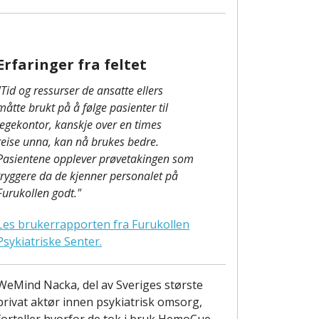
Erfaringer fra feltet
"Tid og ressurser de ansatte ellers
måtte brukt på å følge pasienter til
legekontor, kanskje over en times
reise unna, kan nå brukes bedre.
Pasientene opplever prøvetakingen som
tryggere da de kjenner personalet på
Furukollen godt."
Les brukerrapporten fra Furukollen
Psykiatriske Senter.
WeMind Nacka, del av Sveriges største
privat aktør innen psykiatrisk omsorg,
forteller hvorfor de tok i bruk HemoCue