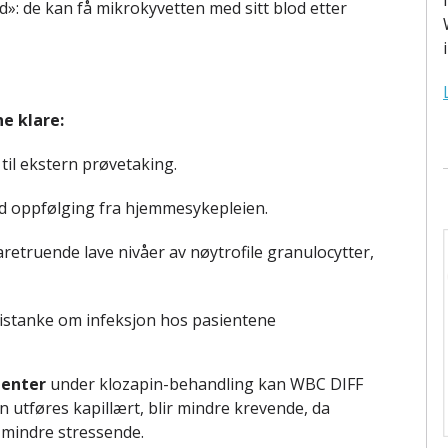
d»: de kan få mikrokyvetten med sitt blod etter
e klare:
til ekstern prøvetaking.
 oppfølging fra hjemmesykepleien.
retruende lave nivåer av nøytrofile granulocytter,
istanke om infeksjon hos pasientene
ienter
under klozapin-behandling kan WBC DIFF
 utføres kapillært, blir mindre krevende, da
mindre stressende.