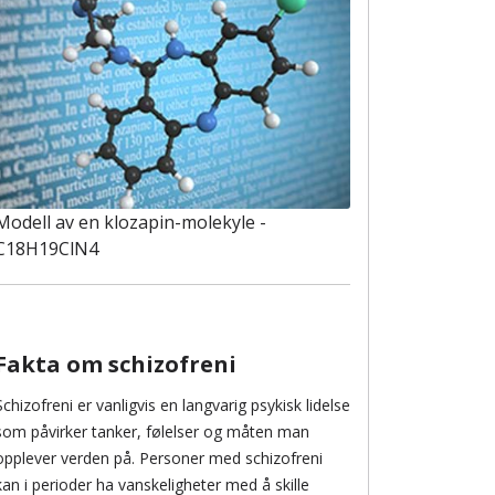
Modell av en klozapin-molekyle -
C18H19ClN4
Fakta om schizofreni
Schizofreni er vanligvis en langvarig psykisk lidelse
som påvirker tanker, følelser og måten man
opplever verden på. Personer med schizofreni
kan i perioder ha vanskeligheter med å skille