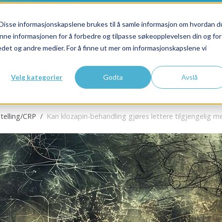
Disse informasjonskapslene brukes til å samle informasjon om hvordan d
nne informasjonen for å forbedre og tilpasse søkeopplevelsen din og for
et og andre medier. For å finne ut mer om informasjonskapslene vi
Velg kategorier
Godta
Avslå
-telling/CRP
Kan klozapin-behandling gjøres lettere tilgjengelig me