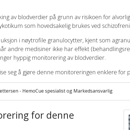
g av blodverdier på grunn av risikoen for alvorlige
psykotikum som hovedsakelig brukes ved schizofreni
duksjon i nøytrofile granulocytter, kjent som agran
når andre medisiner ikke har effekt (behandlingsres
enger hyppig monitorering av blodverdier.
ise seg å gjøre denne monitoreringen enklere for p
Pettersen - HemoCue spesialist og Markedsansvarlig
orering for denne