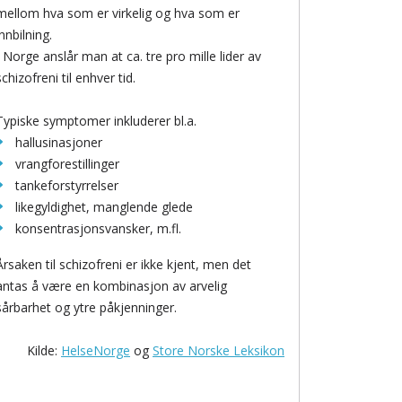
mellom hva som er virkelig og hva som er
innbilning.
I Norge anslår man at ca. tre pro mille lider av
schizofreni til enhver tid.
Typiske symptomer inkluderer bl.a.
hallusinasjoner
vrangforestillinger
tankeforstyrrelser
likegyldighet, manglende glede
konsentrasjonsvansker, m.fl.
Årsaken til schizofreni er ikke kjent, men det
antas å være en kombinasjon av arvelig
sårbarhet og ytre påkjenninger.
Kilde:
HelseNorge
og
Store Norske Leksikon