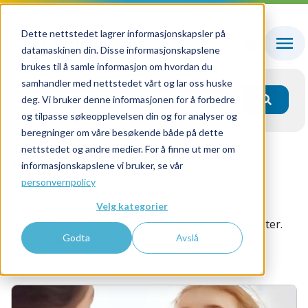
Dette nettstedet lagrer informasjonskapsler på
datamaskinen din. Disse informasjonskapslene
brukes til å samle informasjon om hvordan du
samhandler med nettstedet vårt og lar oss huske
deg. Vi bruker denne informasjonen for å forbedre
og tilpasse søkeopplevelsen din og for analyser og
beregninger om våre besøkende både på dette
nettstedet og andre medier. For å finne ut mer om
Fagområder
Primærhelsetjenesten
informasjonskapslene vi bruker, se vår
Hurtigdiagnostikk
personvernpolicy
Velg kategorier
Her vil du finne du korte artikler om hurtigtester
generelt, men også tips og råd om våre hurtigtester.
Godta
Avslå
Det kommer flere artikler etter hvert.