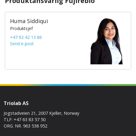
Produktansvarlig Fujirebio
Huma Siddiqui
Produktsjef
+47 92 42 13 86
Send e-post
Triolab AS
Jogstadveien 21, 2007 Kjeller, Norway
TLF: +47 63 83 57 50
ORG. NR. 963 538 952