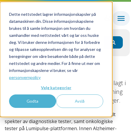
Dette nettstedet lagrer informasjonskapsler på
datamaskinen din. Disse informasjonskapslene
brukes til å samle informasjon om hvordan du
samhandler med nettstedet vårt og lar oss huske
deg. Vi bruker denne informasjonen for å forbedre
og tilpasse søkeopplevelsen din og for analyser og
beregninger om våre besøkende både på dette
nettstedet og andre medier. For å finne ut mer om
Leverandører
Fujirebio
informasjonskapslene vi bruker, se vår
personvernpolicy
Fujirebio er et japansk selskap som grunnlagt i
Velg kategorier
1950, og kjent for sin banebrytende forskning
og utvikling av in vitro diagnostiske løsninger.
Godta
Avslå
Med global tilstedeværelse tilbyr Fujirebio et bredt
spekter av diagnostiske tester, samt onkologiske
tester på Lumipulse-plattformen. Innen Alzheimer-