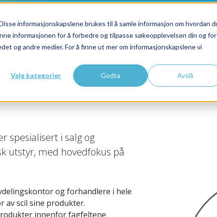
Disse informasjonskapslene brukes til å samle informasjon om hvordan d
nne informasjonen for å forbedre og tilpasse søkeopplevelsen din og for
et og andre medier. For å finne ut mer om informasjonskapslene vi
Velg kategorier
Godta
Avslå
r spesialisert i salg og
sk utstyr, med hovedfokus på
vdelingskontor og forhandlere i hele
r av scil sine produkter.
produkter innenfor fagfeltene