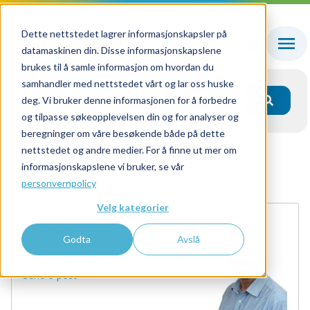
Dette nettstedet lagrer informasjonskapsler på
datamaskinen din. Disse informasjonskapslene
brukes til å samle informasjon om hvordan du
samhandler med nettstedet vårt og lar oss huske
deg. Vi bruker denne informasjonen for å forbedre
og tilpasse søkeopplevelsen din og for analyser og
beregninger om våre besøkende både på dette
nettstedet og andre medier. For å finne ut mer om
Teknisk service
Akuttservice
Blodgassteamet
informasjonskapslene vi bruker, se vår
personvernpolicy
Velg kategorier
Anders Terland
Godta
Avslå
Produktsjef
+47 92 22 22 13
Send e-post