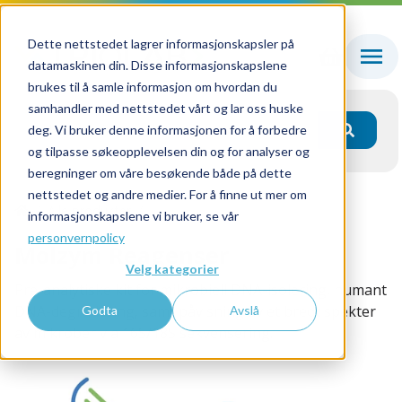
Dette nettstedet lagrer informasjonskapsler på
datamaskinen din. Disse informasjonskapslene
brukes til å samle informasjon om hvordan du
samhandler med nettstedet vårt og lar oss huske
deg. Vi bruker denne informasjonen for å forbedre
og tilpasse søkeopplevelsen din og for analyser og
beregninger om våre besøkende både på dette
nettstedet og andre medier. For å finne ut mer om
Alle produkter
Molzym Reagenser
informasjonskapslene vi bruker, se vår
personvernpolicy
Molzym Reagenser
Velg kategorier
Pre-analytiske kit for mikrobiell DNA-isolering, humant
DNA-degradering, samt påvisning av et bredt spekter
Godta
Avslå
av mikrober via 16S/18S sekvensering.