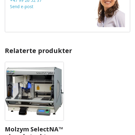
+47 99 26 52 37
Send e-post
Relaterte produkter
Molzym SelectNA™