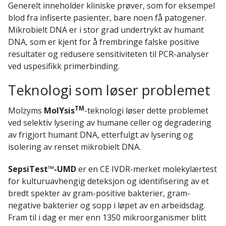
Generelt inneholder kliniske prøver, som for eksempel
blod fra infiserte pasienter, bare noen få patogener.
Mikrobielt DNA er i stor grad undertrykt av humant
DNA, som er kjent for å frembringe falske positive
resultater og redusere sensitiviteten til PCR-analyser
ved uspesifikk primerbinding.
Teknologi som løser problemet
TM
Molzyms
MolYsis
-teknologi løser dette problemet
ved selektiv lysering av humane celler og degradering
av frigjort humant DNA, etterfulgt av lysering og
isolering av renset mikrobielt DNA.
SepsiTest™-UMD
er en CE IVDR-merket molekylærtest
for kulturuavhengig deteksjon og identifisering av et
bredt spekter av gram-positive bakterier, gram-
negative bakterier og sopp i løpet av en arbeidsdag.
Fram til i dag er mer enn 1350 mikroorganismer blitt