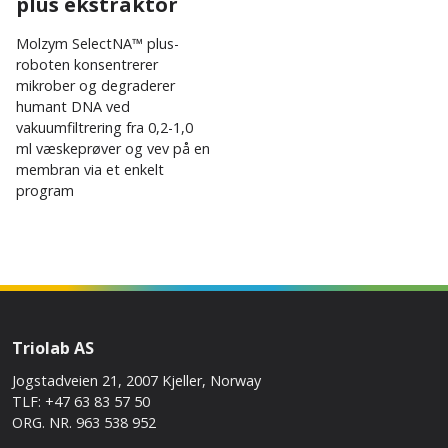
plus ekstraktor
Molzym SelectNA™ plus-
roboten konsentrerer
mikrober og degraderer
humant DNA ved
vakuumfiltrering fra 0,2-1,0
ml væskeprøver og vev på en
membran via et enkelt
program
Triolab AS
Jogstadveien 21, 2007 Kjeller, Norway
TLF: +47 63 83 57 50
ORG. NR. 963 538 952