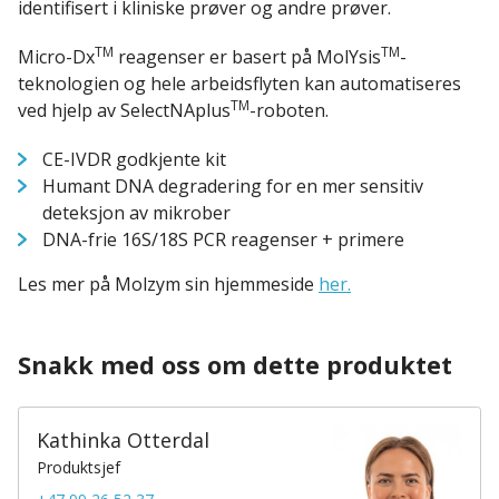
identifisert i kliniske prøver og andre prøver.
TM
TM
Micro-Dx
reagenser er basert på MolYsis
-
teknologien og hele arbeidsflyten kan automatiseres
TM
ved hjelp av SelectNAplus
-roboten.
CE-IVDR godkjente kit
Humant DNA degradering for en mer sensitiv
deteksjon av mikrober
DNA-frie 16S/18S PCR reagenser + primere
Les mer på Molzym sin hjemmeside
her.
Snakk med oss om dette produktet
Kathinka Otterdal
Produktsjef