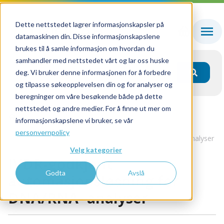
Dette nettstedet lagrer informasjonskapsler på
datamaskinen din. Disse informasjonskapslene
brukes til å samle informasjon om hvordan du
samhandler med nettstedet vårt og lar oss huske
deg. Vi bruker denne informasjonen for å forbedre
og tilpasse søkeopplevelsen din og for analyser og
beregninger om våre besøkende både på dette
nettstedet og andre medier. For å finne ut mer om
Fagområder
Sykehus
informasjonskapslene vi bruker, se vår
Pipetteringsrobot / Liquid handling
personvernpolicy
IVDR-godkjent automasjonsløsning for DNA/RNA- analyser
Velg kategorier
IVDR-godkjent
Godta
Avslå
automasjonsløsning for
DNA/RNA- analyser