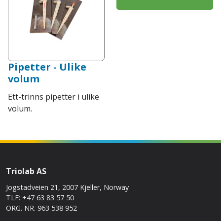
Pipetter - Ulike
volum
Ett-trinns pipetter i ulike
volum.
Triolab AS
Jogstadveien 21, 2007 Kjeller, Norway
TLF: +47 63 83 57 50
ORG. NR. 963 538 952