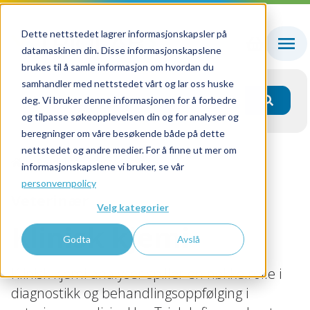
Dette nettstedet lagrer informasjonskapsler på
datamaskinen din. Disse informasjonskapslene
brukes til å samle informasjon om hvordan du
samhandler med nettstedet vårt og lar oss huske
deg. Vi bruker denne informasjonen for å forbedre
og tilpasse søkeopplevelsen din og for analyser og
beregninger om våre besøkende både på dette
nettstedet og andre medier. For å finne ut mer om
Produkter
Veterinær
Klinisk kjemi
informasjonskapslene vi bruker, se vår
personvernpolicy
Veterinær
Velg kategorier
Klinisk kjemi
Godta
Avslå
Klinisk kjemi-analyser spiller en nøkkelrolle i
diagnostikk og behandlingsoppfølging i