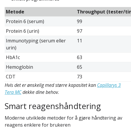
Metode
Throughput (tester/ti
Protein 6 (serum)
99
Protein 6 (urin)
97
Immunotyping (serum eller
11
urin)
HbA1c
63
Hemoglobin
65
CDT
73
Hvis det er ønskelig med større kapasitet kan
Capillarys 3
Tera MC
dekke dine behov.
Smart reagenshåndtering
Moderne utviklede metoder for å gjøre håndtering av
reagens enklere for brukeren