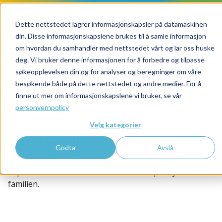
Dette nettstedet lagrer informasjonskapsler på datamaskinen
din. Disse informasjonskapslene brukes til å samle informasjon
om hvordan du samhandler med nettstedet vårt og lar oss huske
deg. Vi bruker denne informasjonen for å forbedre og tilpasse
søkeopplevelsen din og for analyser og beregninger om våre
besøkende både på dette nettstedet og andre medier. For å
finne ut mer om informasjonskapslene vi bruker, se vår
personvernpolicy
Alle produkter
Sebia Capillarys 3 Tera
Velg kategorier
Sebia Capillarys 3 Tera
Godta
Avslå
Capillarys 3 Tera er det største frittstående
kapillærelektroforeseinstrumentet i Capillarys 3
familien.