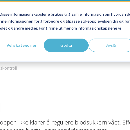
Disse informasjonskapslene brukes til å samle informasjon om hvordan d
nne informasjonen for å forbedre og tilpasse søkeopplevelsen din og for
et og andre medier. For å finne ut mer om informasjonskapslene vi
Velg kategorier
Godta
Avslå
skontroll
l
ppen ikke klarer å regulere blodsukkernivået. Eff