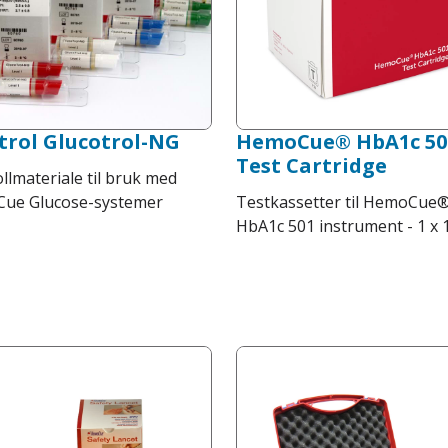
trol Glucotrol-NG
HemoCue® HbA1c 50
Test Cartridge
llmateriale til bruk med
ue Glucose-systemer
Testkassetter til HemoCue
HbA1c 501 instrument - 1 x 