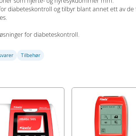
asjoner som hjerte- og nyresykdommer mm.
 diabeteskontroll og tilbyr blant annet ett av d
es.
øsninger for diabeteskontroll.
svarer
Tilbehør