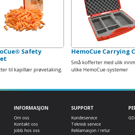
oCue® Safety
HemoCue Carrying 
et
Små kofferter med ulik innm
ter til kapillær prøvetaking.
ulike HemoCue-systemer
INFORMASJON
SUPPORT
PE
Om oss
Kundeservice
GD
Kontakt oss
Teknisk service
Jobb hos oss
Reklamasjon / retur