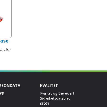
Case
at, for
RSONDATA
KVALITET
PR
Kvalitet og Bærekraft
Sikkerhetsdatablad
(SDS)