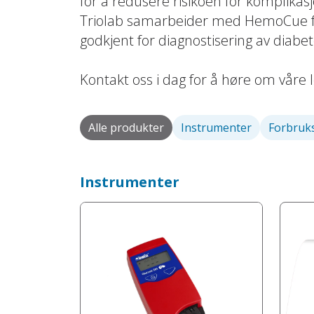
for å redusere risikoen for komplik
Triolab samarbeider med HemoCue for
godkjent for diagnostisering av diabet
Kontakt oss i dag for å høre om våre l
Alle produkter
Instrumenter
Forbruk
Instrumenter