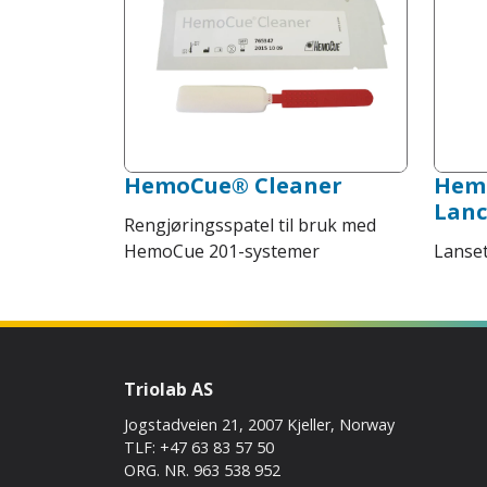
HemoCue® Cleaner
Hem
Lanc
Rengjøringsspatel til bruk med
HemoCue 201-systemer
Lanset
Triolab AS
Jogstadveien 21, 2007 Kjeller, Norway
TLF: +47 63 83 57 50
ORG. NR. 963 538 952