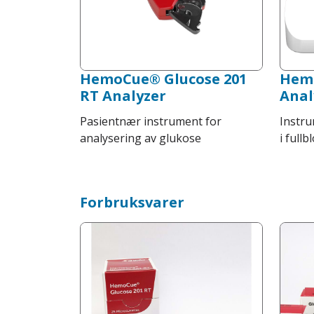
HemoCue® Glucose 201
Hem
RT Analyzer
Anal
Pasientnær instrument for
Instru
analysering av glukose
i fullb
Forbruksvarer