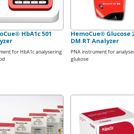
oCue® HbA1c 501
HemoCue® Glucose 
yzer
DM RT Analyzer
ment for HbA1c analysering
PNA instrument for analyse
lod
glukose