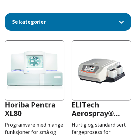
Se kategorier
Horiba Pentra
ELITech
XL80
Aerospray®
Hematology Pro
Programvare med mange
Hurtig og standardisert
funksjoner for små og
fargeprosess for