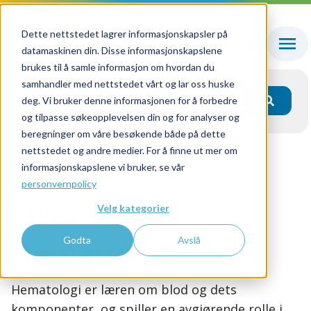
Dette nettstedet lagrer informasjonskapsler på
datamaskinen din. Disse informasjonskapslene
brukes til å samle informasjon om hvordan du
samhandler med nettstedet vårt og lar oss huske
deg. Vi bruker denne informasjonen for å forbedre
og tilpasse søkeopplevelsen din og for analyser og
beregninger om våre besøkende både på dette
nettstedet og andre medier. For å finne ut mer om
Produkter
Sykehus
Medisinsk biokjemi
informasjonskapslene vi bruker, se vår
Hematologi
personvernpolicy
Velg kategorier
Medisinsk biokjemi
Hematologi
Godta
Avslå
Hematologi er læren om blod og dets
komponenter, og spiller en avgjørende rolle i